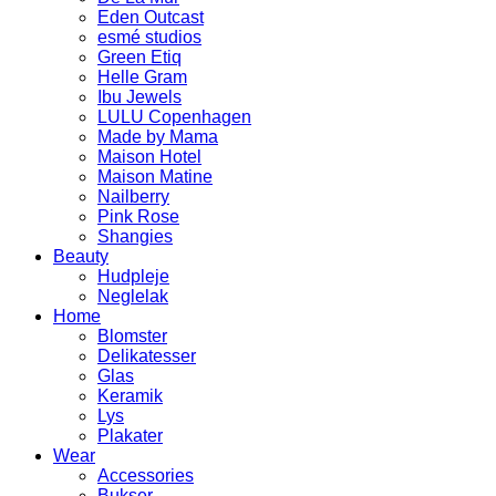
Eden Outcast
esmé studios
Green Etiq
Helle Gram
Ibu Jewels
LULU Copenhagen
Made by Mama
Maison Hotel
Maison Matine
Nailberry
Pink Rose
Shangies
Beauty
Hudpleje
Neglelak
Home
Blomster
Delikatesser
Glas
Keramik
Lys
Plakater
Wear
Accessories
Bukser