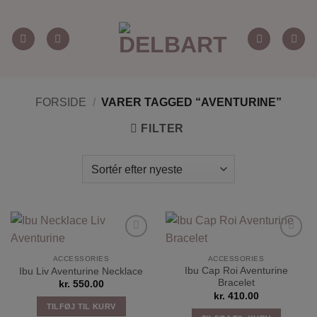
Fortsæt
til
indhold
FORSIDE
/
VARER TAGGED “AVENTURINE”
FILTER
Tilføj til
Tilføj til
ønskeliste
ønskeliste
ACCESSORIES
ACCESSORIES
Ibu Cap Roi Aventurine
Ibu Liv Aventurine Necklace
Bracelet
kr.
550.00
kr.
410.00
TILFØJ TIL KURV