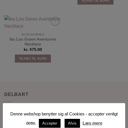
TILFØJ TIL KURV
Tilføj til
ønskeliste
ACCESSORIES
Ibu Lou Green Aventurine
Necklace
kr.
475.00
TILFØJ TIL KURV
DELBART
Et skønt lille personligt univers af håndplukkede brands
Denne webshop benytter sig af Cookies - accepter venligt
indenfor interiør, tøj, hudpleje og accessories.
dette.
Læs mere
Accepter
Afvis