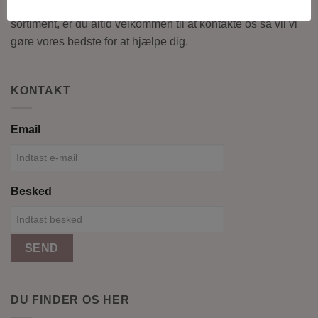
Har du spørgsmål, ønsker til en udsolgt vare eller til vores
sortiment, er du altid velkommen til at kontakte os så vil vi
gøre vores bedste for at hjælpe dig.
KONTAKT
Email
Besked
SEND
DU FINDER OS HER