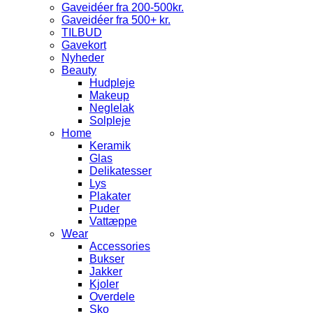
Gaveidéer fra 200-500kr.
Gaveidéer fra 500+ kr.
TILBUD
Gavekort
Nyheder
Beauty
Hudpleje
Makeup
Neglelak
Solpleje
Home
Keramik
Glas
Delikatesser
Lys
Plakater
Puder
Vattæppe
Wear
Accessories
Bukser
Jakker
Kjoler
Overdele
Sko