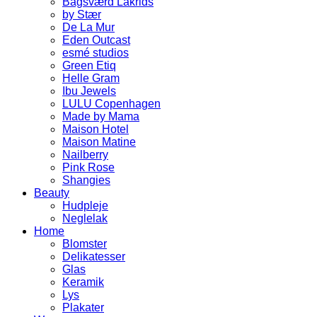
Bagsværd Lakrids
by Stær
De La Mur
Eden Outcast
esmé studios
Green Etiq
Helle Gram
Ibu Jewels
LULU Copenhagen
Made by Mama
Maison Hotel
Maison Matine
Nailberry
Pink Rose
Shangies
Beauty
Hudpleje
Neglelak
Home
Blomster
Delikatesser
Glas
Keramik
Lys
Plakater