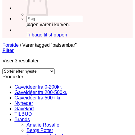
Søg
efter:
Ingen varer i kurven.
Tilbage til shoppen
Forside
/
Varer tagged “balsambar”
Filter
Sorteret
Viser 3 resultater
efter
seneste
Produkter
Gaveidéer fra 0-200kr.
Gaveidéer fra 200-500kr.
Gaveidéer fra 500+ kr.
Nyheder
Gavekort
TILBUD
Brands
Amalie Rosalie
Bergs Potter