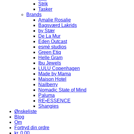
Strik
Tasker
Brands
Amalie Rosalie
Bagsværd Lakrids
by Stær
De La Mur
Eden Outcast
esmé studios
Green Etiq
Helle Gram
Ibu Jewels
LULU Copenhagen
Made by Mama
Maison Hotel
Nailberry
Nomadic State of Mind
Paluma
RE•ESSENCE
Shangies
Ønskeliste
Blog
Om
Fortryd din ordre
kr.
0.00