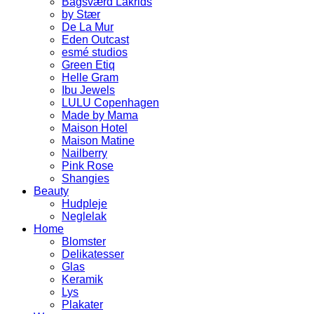
Bagsværd Lakrids
by Stær
De La Mur
Eden Outcast
esmé studios
Green Etiq
Helle Gram
Ibu Jewels
LULU Copenhagen
Made by Mama
Maison Hotel
Maison Matine
Nailberry
Pink Rose
Shangies
Beauty
Hudpleje
Neglelak
Home
Blomster
Delikatesser
Glas
Keramik
Lys
Plakater