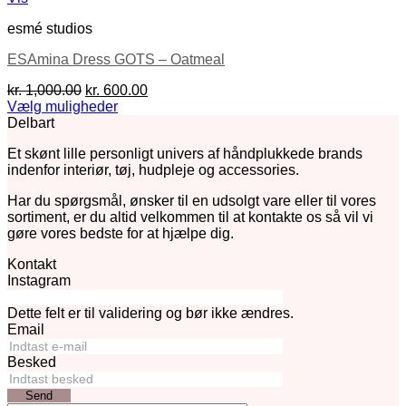
esmé studios
ESAmina Dress GOTS – Oatmeal
Den
Den
kr.
1,000.00
kr.
600.00
oprindelige
aktuelle
Vælg muligheder
Dette
pris
pris
Delbart
vare
var:
er:
Et skønt lille personligt univers af håndplukkede brands
har
kr. 1,000.00.
kr. 600.00.
indenfor interiør, tøj, hudpleje og accessories.
flere
varianter.
Har du spørgsmål, ønsker til en udsolgt vare eller til vores
Mulighederne
sortiment, er du altid velkommen til at kontakte os så vil vi
kan
gøre vores bedste for at hjælpe dig.
vælges
på
Kontakt
varesiden
Instagram
Dette felt er til validering og bør ikke ændres.
Email
Besked
Send