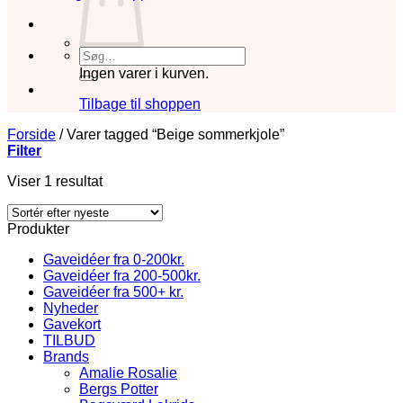
Søg
efter:
Ingen varer i kurven.
Tilbage til shoppen
Forside
/
Varer tagged “Beige sommerkjole”
Filter
Viser 1 resultat
Produkter
Gaveidéer fra 0-200kr.
Gaveidéer fra 200-500kr.
Gaveidéer fra 500+ kr.
Nyheder
Gavekort
TILBUD
Brands
Amalie Rosalie
Bergs Potter