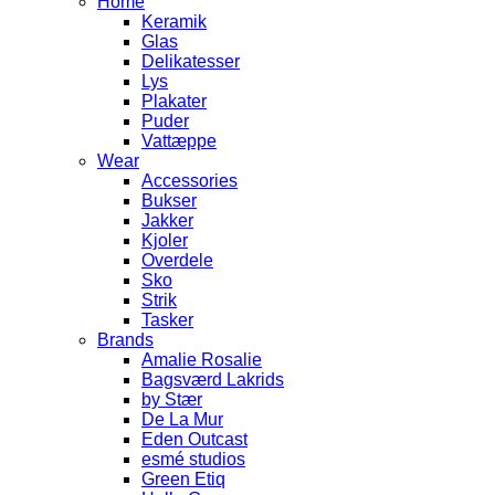
Home
Keramik
Glas
Delikatesser
Lys
Plakater
Puder
Vattæppe
Wear
Accessories
Bukser
Jakker
Kjoler
Overdele
Sko
Strik
Tasker
Brands
Amalie Rosalie
Bagsværd Lakrids
by Stær
De La Mur
Eden Outcast
esmé studios
Green Etiq