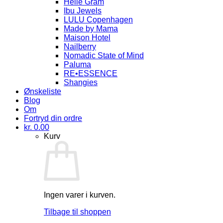
Helle Gram
Ibu Jewels
LULU Copenhagen
Made by Mama
Maison Hotel
Nailberry
Nomadic State of Mind
Paluma
RE•ESSENCE
Shangies
Ønskeliste
Blog
Om
Fortryd din ordre
kr.
0.00
Kurv
Ingen varer i kurven.
Tilbage til shoppen