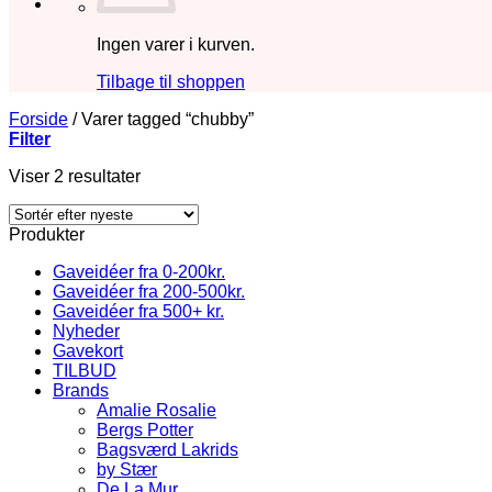
Ingen varer i kurven.
Tilbage til shoppen
Forside
/
Varer tagged “chubby”
Filter
Sorteret
Viser 2 resultater
efter
seneste
Produkter
Gaveidéer fra 0-200kr.
Gaveidéer fra 200-500kr.
Gaveidéer fra 500+ kr.
Nyheder
Gavekort
TILBUD
Brands
Amalie Rosalie
Bergs Potter
Bagsværd Lakrids
by Stær
De La Mur