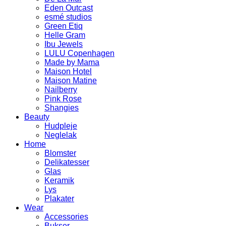
Eden Outcast
esmé studios
Green Etiq
Helle Gram
Ibu Jewels
LULU Copenhagen
Made by Mama
Maison Hotel
Maison Matine
Nailberry
Pink Rose
Shangies
Beauty
Hudpleje
Neglelak
Home
Blomster
Delikatesser
Glas
Keramik
Lys
Plakater
Wear
Accessories
Bukser