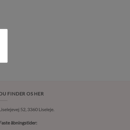
DU FINDER OS HER
Liselejevej 52, 3360 Liseleje.
Faste åbningstider: