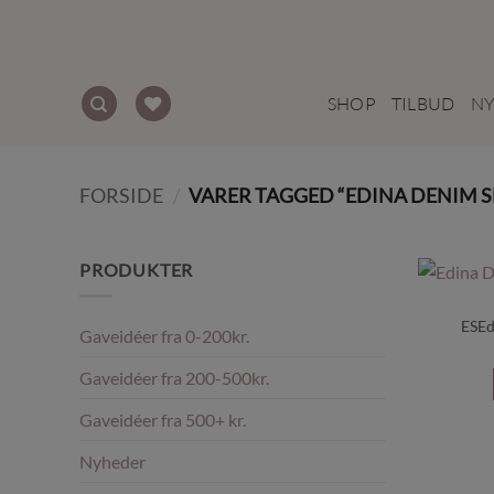
Fortsæt
til
indhold
SHOP
TILBUD
N
FORSIDE
/
VARER TAGGED “EDINA DENIM S
PRODUKTER
ESEd
Gaveidéer fra 0-200kr.
Gaveidéer fra 200-500kr.
Gaveidéer fra 500+ kr.
Nyheder