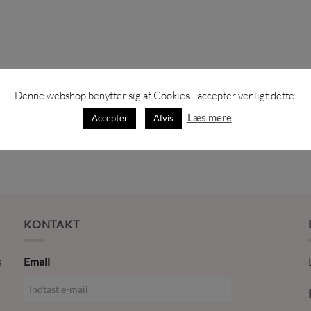
varianter.
Mulighederne
kan
vælges
på
varesiden
Denne webshop benytter sig af Cookies - accepter venligt dette.
Læs mere
Accepter
Afvis
KONTAKT
s
Email