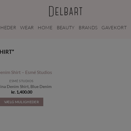
YHEDER
WEAR
HOME
BEAUTY
BRANDS
GAVEKORT
HIRT”
ESMÉ STUDIOS
Tilføj til
ina Denim Shirt, Blue Denim
ønskeliste
kr.
1,400.00
VÆLG MULIGHEDER
Dette
vare
har
flere