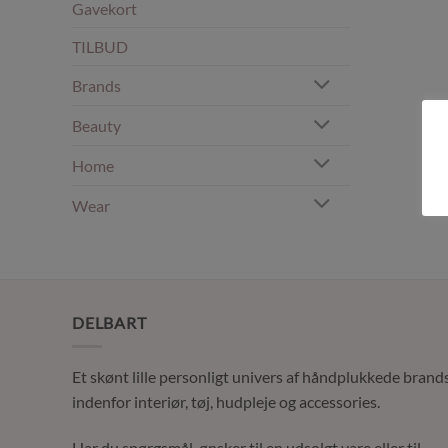
Gavekort
TILBUD
Brands
Beauty
Home
Wear
DELBART
Et skønt lille personligt univers af håndplukkede brand
indenfor interiør, tøj, hudpleje og accessories.
Har du spørgsmål, ønsker til en udsolgt vare eller til