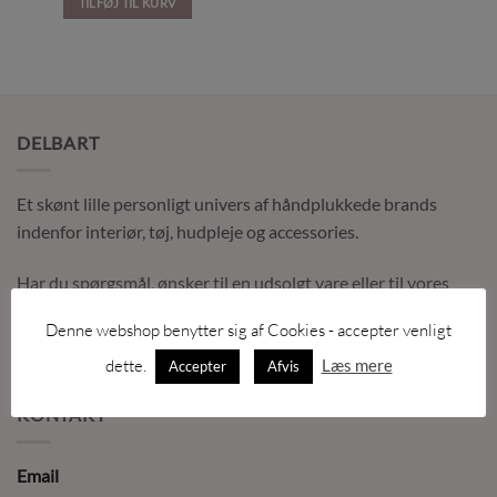
TILFØJ TIL KURV
DELBART
Et skønt lille personligt univers af håndplukkede brands
indenfor interiør, tøj, hudpleje og accessories.
Har du spørgsmål, ønsker til en udsolgt vare eller til vores
sortiment, er du altid velkommen til at kontakte os så vil vi
Denne webshop benytter sig af Cookies - accepter venligt
gøre vores bedste for at hjælpe dig.
dette.
Læs mere
Accepter
Afvis
KONTAKT
Email