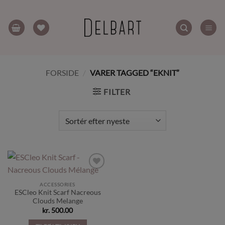
Fortsæt
til
indhold
FORSIDE
/
VARER TAGGED “EKNIT”
FILTER
Tilføj til
ønskeliste
ACCESSORIES
ESCleo Knit Scarf Nacreous
Clouds Melange
kr.
500.00