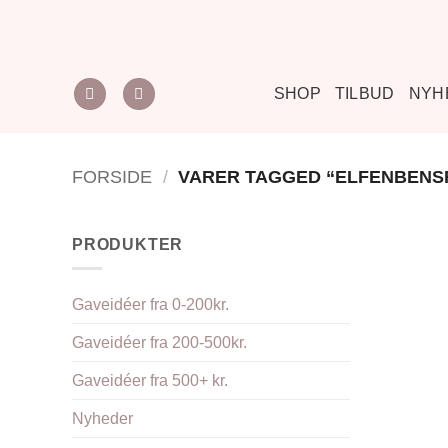
Fortsæt
til
indhold
SHOP
TILBUD
NYH
FORSIDE
/
VARER TAGGED “ELFENBENS
PRODUKTER
Gaveidéer fra 0-200kr.
Gaveidéer fra 200-500kr.
Gaveidéer fra 500+ kr.
Nyheder