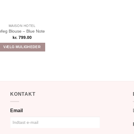
MAISON HOTEL
Meg Blouse – Blue Note
kr.
799.00
VÆLG MULIGHEDER
Dette
vare
har
flere
varianter.
Mulighederne
KONTAKT
kan
vælges
på
Email
varesiden