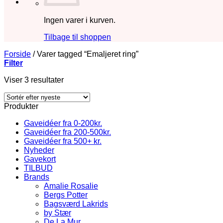
Ingen varer i kurven.
Tilbage til shoppen
Forside
/
Varer tagged “Emaljeret ring”
Filter
Sorteret
Viser 3 resultater
efter
seneste
Produkter
Gaveidéer fra 0-200kr.
Gaveidéer fra 200-500kr.
Gaveidéer fra 500+ kr.
Nyheder
Gavekort
TILBUD
Brands
Amalie Rosalie
Bergs Potter
Bagsværd Lakrids
by Stær
De La Mur