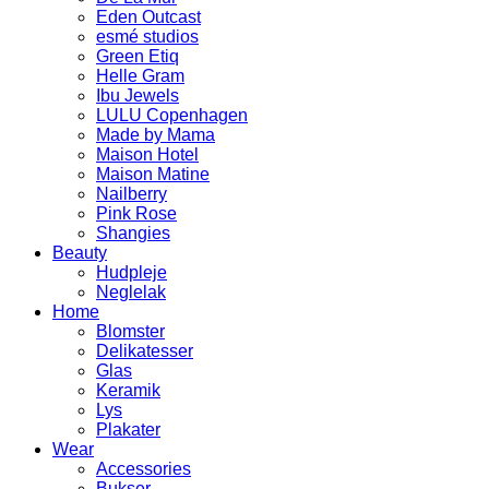
Eden Outcast
esmé studios
Green Etiq
Helle Gram
Ibu Jewels
LULU Copenhagen
Made by Mama
Maison Hotel
Maison Matine
Nailberry
Pink Rose
Shangies
Beauty
Hudpleje
Neglelak
Home
Blomster
Delikatesser
Glas
Keramik
Lys
Plakater
Wear
Accessories
Bukser