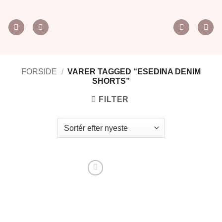
Fortsæt
til
indhold
FORSIDE
/
VARER TAGGED “ESEDINA DENIM
SHORTS”
FILTER
Tilføj til
ønskeliste