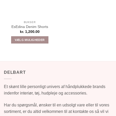
BUKSER
EsEdina Denim Shorts
kr.
1,200.00
VÆLG MULIGHEDER
Dette
vare
har
flere
varianter.
DELBART
Mulighederne
kan
vælges
Et skønt lille personligt univers af håndplukkede brands
på
indenfor interiør, tøj, hudpleje og accessories.
varesiden
Har du spørgsmål, ønsker til en udsolgt vare eller til vores
sortiment, er du altid velkommen til at kontakte os så vil vi