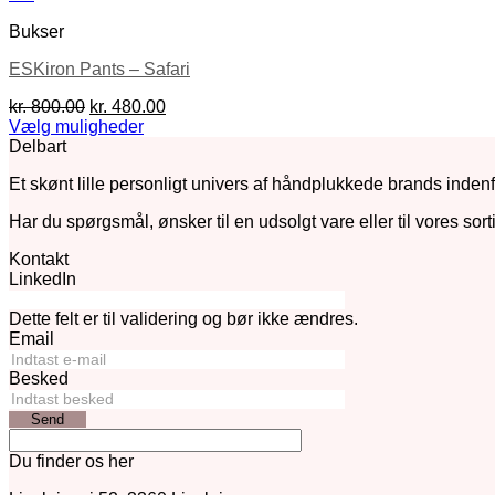
Bukser
ESKiron Pants – Safari
Den
Den
kr.
800.00
kr.
480.00
oprindelige
aktuelle
Vælg muligheder
Dette
pris
pris
Delbart
vare
var:
er:
Et skønt lille personligt univers af håndplukkede brands indenfo
har
kr. 800.00.
kr. 480.00.
flere
Har du spørgsmål, ønsker til en udsolgt vare eller til vores sort
varianter.
Mulighederne
Kontakt
kan
LinkedIn
vælges
på
Dette felt er til validering og bør ikke ændres.
varesiden
Email
Besked
Send
Du finder os her