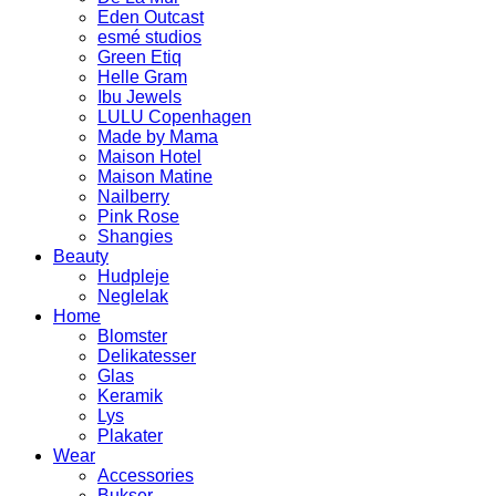
Eden Outcast
esmé studios
Green Etiq
Helle Gram
Ibu Jewels
LULU Copenhagen
Made by Mama
Maison Hotel
Maison Matine
Nailberry
Pink Rose
Shangies
Beauty
Hudpleje
Neglelak
Home
Blomster
Delikatesser
Glas
Keramik
Lys
Plakater
Wear
Accessories
Bukser