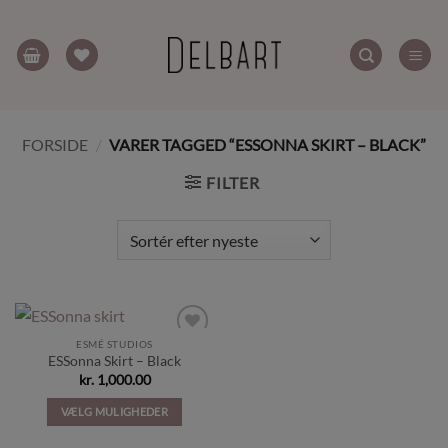
Fortsæt
til
indhold
FORSIDE
/
VARER TAGGED “ESSONNA SKIRT – BLACK”
FILTER
ESMÉ STUDIOS
Tilføj til
ESSonna Skirt – Black
ønskeliste
kr.
1,000.00
VÆLG MULIGHEDER
Dette