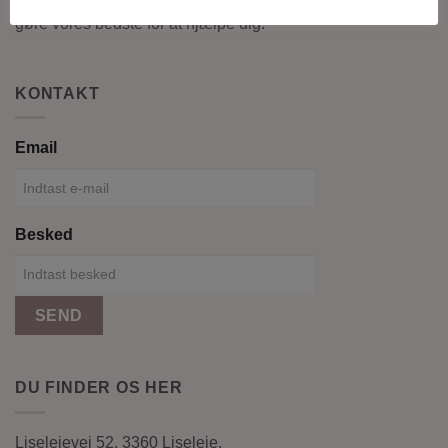
gøre vores bedste for at hjælpe dig.
KONTAKT
Email
Besked
SEND
DU FINDER OS HER
Liselejevej 52, 3360 Liseleje.