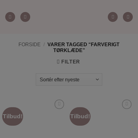
Fortsæt
til
indhold
FORSIDE
/
VARER TAGGED “FARVERIGT
TØRKLÆDE”
FILTER
Tilføj til
Tilføj til
Tilbud!
Tilbud!
ønskeliste
ønskeliste