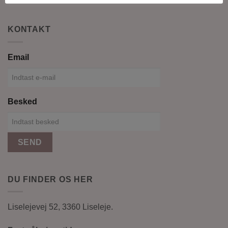
KONTAKT
Email
Besked
SEND
DU FINDER OS HER
Liselejevej 52, 3360 Liseleje.