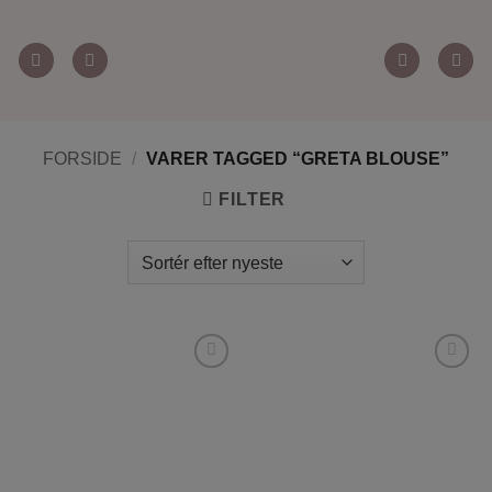
Fortsæt
til
indhold
FORSIDE
/
VARER TAGGED “GRETA BLOUSE”
FILTER
Tilføj til
Tilføj til
ønskeliste
ønskeliste