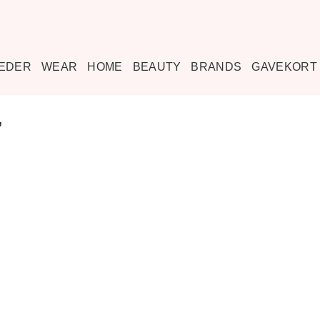
EDER
WEAR
HOME
BEAUTY
BRANDS
GAVEKORT
”
Tilføj til
ønskeliste