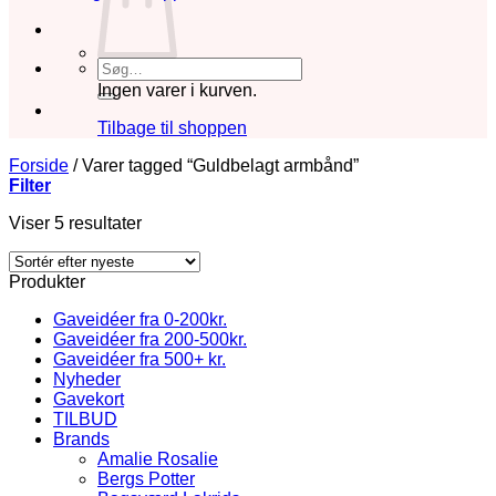
Søg
efter:
Ingen varer i kurven.
Tilbage til shoppen
Forside
/
Varer tagged “Guldbelagt armbånd”
Filter
Sorteret
Viser 5 resultater
efter
seneste
Produkter
Gaveidéer fra 0-200kr.
Gaveidéer fra 200-500kr.
Gaveidéer fra 500+ kr.
Nyheder
Gavekort
TILBUD
Brands
Amalie Rosalie
Bergs Potter