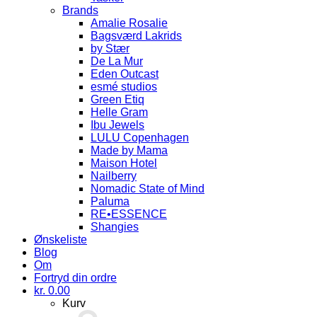
Brands
Amalie Rosalie
Bagsværd Lakrids
by Stær
De La Mur
Eden Outcast
esmé studios
Green Etiq
Helle Gram
Ibu Jewels
LULU Copenhagen
Made by Mama
Maison Hotel
Nailberry
Nomadic State of Mind
Paluma
RE•ESSENCE
Shangies
Ønskeliste
Blog
Om
Fortryd din ordre
kr.
0.00
Kurv