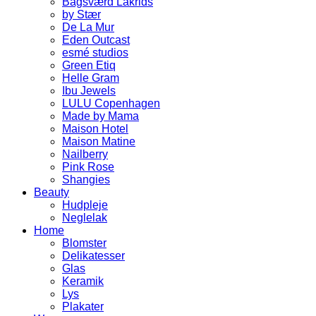
Bagsværd Lakrids
by Stær
De La Mur
Eden Outcast
esmé studios
Green Etiq
Helle Gram
Ibu Jewels
LULU Copenhagen
Made by Mama
Maison Hotel
Maison Matine
Nailberry
Pink Rose
Shangies
Beauty
Hudpleje
Neglelak
Home
Blomster
Delikatesser
Glas
Keramik
Lys
Plakater