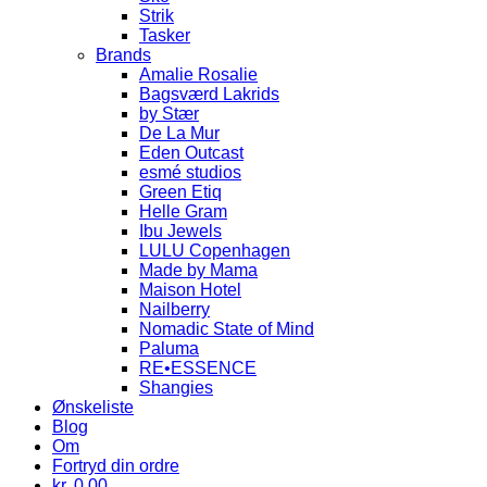
Strik
Tasker
Brands
Amalie Rosalie
Bagsværd Lakrids
by Stær
De La Mur
Eden Outcast
esmé studios
Green Etiq
Helle Gram
Ibu Jewels
LULU Copenhagen
Made by Mama
Maison Hotel
Nailberry
Nomadic State of Mind
Paluma
RE•ESSENCE
Shangies
Ønskeliste
Blog
Om
Fortryd din ordre
kr.
0.00