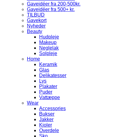
Gaveidéer fra 200-500kr.
Gaveidéer fra 500+ kr.
TILBUD
Gavekort
Nyheder
Beauty
Hudpleje
Makeup
Neglelak
Solpleje
Home
Keramik
Glas
Delikatesser
Lys
Plakater
Puder
Vattæppe
Wear
Accessories
Bukser
Jakker
Kjoler
Overdele
Sko