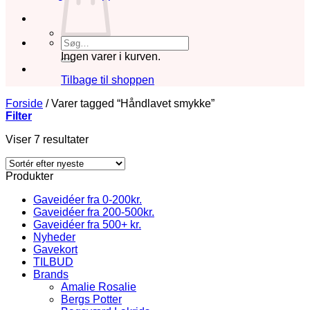
Søg
efter:
Ingen varer i kurven.
Tilbage til shoppen
Forside
/
Varer tagged “Håndlavet smykke”
Filter
Sorteret
Viser 7 resultater
efter
seneste
Produkter
Gaveidéer fra 0-200kr.
Gaveidéer fra 200-500kr.
Gaveidéer fra 500+ kr.
Nyheder
Gavekort
TILBUD
Brands
Amalie Rosalie
Bergs Potter