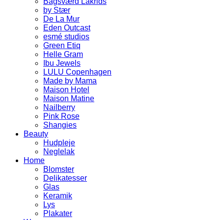
Bagsværd Lakrids
by Stær
De La Mur
Eden Outcast
esmé studios
Green Etiq
Helle Gram
Ibu Jewels
LULU Copenhagen
Made by Mama
Maison Hotel
Maison Matine
Nailberry
Pink Rose
Shangies
Beauty
Hudpleje
Neglelak
Home
Blomster
Delikatesser
Glas
Keramik
Lys
Plakater