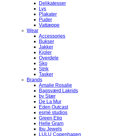
Delikatesser
Lys
Plakater
Puder
Vattæppe
Wear
Accessories
Bukser
Jakker
Kjoler
Overdele
Sko
Strik
Tasker
Brands
Amalie Rosalie
Bagsværd Lakrids
by Stær
De La Mur
Eden Outcast
esmé studios
Green Etiq
Helle Gram
Ibu Jewels
LULU Copenhagen