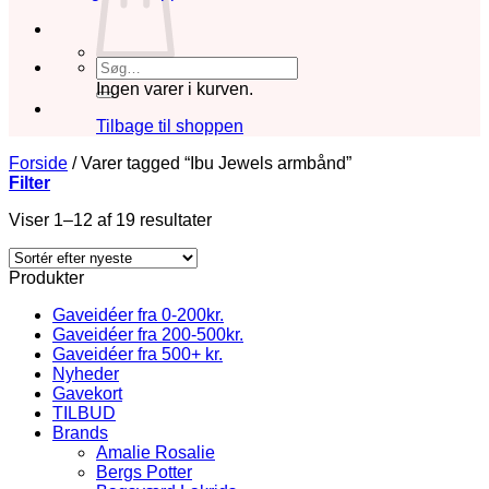
Søg
efter:
Ingen varer i kurven.
Tilbage til shoppen
Forside
/
Varer tagged “Ibu Jewels armbånd”
Filter
Sorteret
Viser 1–12 af 19 resultater
efter
seneste
Produkter
Gaveidéer fra 0-200kr.
Gaveidéer fra 200-500kr.
Gaveidéer fra 500+ kr.
Nyheder
Gavekort
TILBUD
Brands
Amalie Rosalie
Bergs Potter