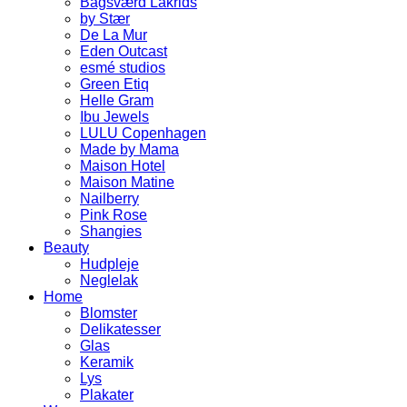
Bagsværd Lakrids
by Stær
De La Mur
Eden Outcast
esmé studios
Green Etiq
Helle Gram
Ibu Jewels
LULU Copenhagen
Made by Mama
Maison Hotel
Maison Matine
Nailberry
Pink Rose
Shangies
Beauty
Hudpleje
Neglelak
Home
Blomster
Delikatesser
Glas
Keramik
Lys
Plakater