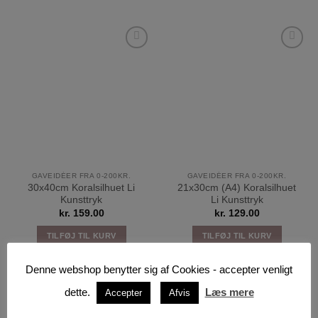
Tilføj til
Tilføj til
ønskeliste
ønskeliste
GAVEIDÉER FRA 0-200KR.
GAVEIDÉER FRA 0-200KR.
30x40cm Koralsilhuet Li
21x30cm (A4) Koralsilhuet
Kunsttryk
Li Kunsttryk
kr.
159.00
kr.
129.00
TILFØJ TIL KURV
TILFØJ TIL KURV
Denne webshop benytter sig af Cookies - accepter venligt
dette.
Læs mere
Accepter
Afvis
Tilføj til
Tilføj til