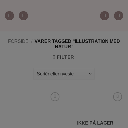
Fortsæt
til
indhold
FORSIDE
/
VARER TAGGED “ILLUSTRATION MED
NATUR”
FILTER
Tilføj til
Tilføj til
ønskeliste
ønskeliste
IKKE PÅ LAGER