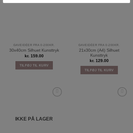
ønskeliste
ønskeliste
GAVEIDÉER FRA 0-200KR.
GAVEIDÉER FRA 0-200KR.
21x30cm (A4) Silhuet
30x40cm Silhuet Kunsttryk
Kunsttryk
kr.
159.00
kr.
129.00
TILFØJ TIL KURV
TILFØJ TIL KURV
Tilføj til
Tilføj til
ønskeliste
ønskeliste
IKKE PÅ LAGER