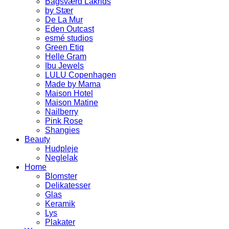
Bagsværd Lakrids
by Stær
De La Mur
Eden Outcast
esmé studios
Green Etiq
Helle Gram
Ibu Jewels
LULU Copenhagen
Made by Mama
Maison Hotel
Maison Matine
Nailberry
Pink Rose
Shangies
Beauty
Hudpleje
Neglelak
Home
Blomster
Delikatesser
Glas
Keramik
Lys
Plakater