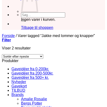
Søg
efter:
Ingen varer i kurven.
Tilbage til shoppen
Forside
/
Varer tagged “Jakke med lommer og knapper”
Filter
Sorteret
Viser 2 resultater
efter
seneste
Produkter
Gaveidéer fra 0-200kr.
Gaveidéer fra 200-500kr.
Gaveidéer fra 500+ kr.
Nyheder
Gavekort
TILBUD
Brands
Amalie Rosalie
Bergs Potter