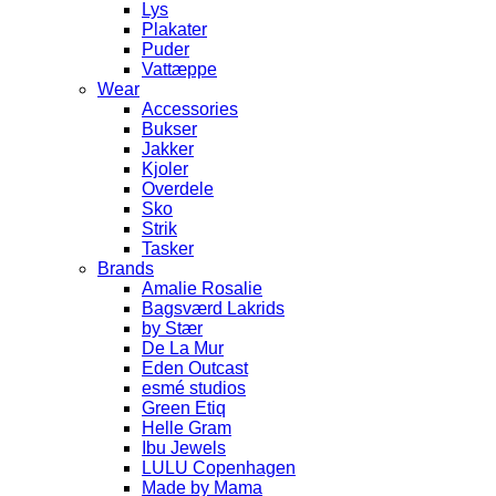
Lys
Plakater
Puder
Vattæppe
Wear
Accessories
Bukser
Jakker
Kjoler
Overdele
Sko
Strik
Tasker
Brands
Amalie Rosalie
Bagsværd Lakrids
by Stær
De La Mur
Eden Outcast
esmé studios
Green Etiq
Helle Gram
Ibu Jewels
LULU Copenhagen
Made by Mama