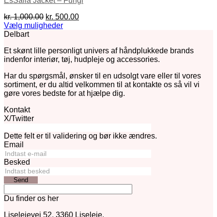
EsSalia Jacket – Fungi
Den
Den
kr.
1,000.00
kr.
500.00
oprindelige
aktuelle
Vælg muligheder
Dette
pris
pris
Delbart
vare
var:
er:
Et skønt lille personligt univers af håndplukkede brands
har
kr. 1,000.00.
kr. 500.00.
indenfor interiør, tøj, hudpleje og accessories.
flere
varianter.
Har du spørgsmål, ønsker til en udsolgt vare eller til vores
Mulighederne
sortiment, er du altid velkommen til at kontakte os så vil vi
kan
gøre vores bedste for at hjælpe dig.
vælges
på
Kontakt
varesiden
X/Twitter
Dette felt er til validering og bør ikke ændres.
Email
Besked
Send
Du finder os her
Liselejevej 52, 3360 Liseleje.