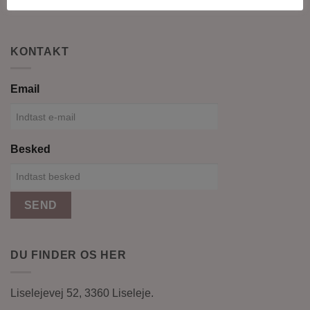
gøre vores bedste for at hjælpe dig.
KONTAKT
Email
Besked
SEND
DU FINDER OS HER
Liselejevej 52, 3360 Liseleje.