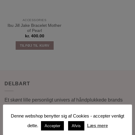
ACCESSORIES
Ibu Jill Jake Bracelet Mother
of Pearl
kr.
400.00
TILFØJ TIL KURV
DELBART
Et skønt lille personligt univers af håndplukkede brands
indenfor interiør, tøj, hudpleje og accessories.
Denne webshop benytter sig af Cookies - accepter venligt
Har du spørgsmål, ønsker til en udsolgt vare eller til vores
dette.
Læs mere
Accepter
Afvis
sortiment, er du altid velkommen til at kontakte os så vil vi