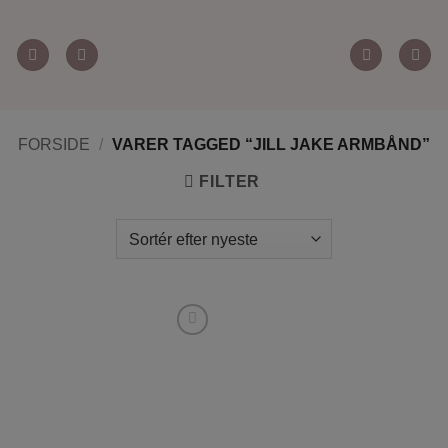
Fortsæt
til
indhold
FORSIDE
/
VARER TAGGED “JILL JAKE ARMBÅND”
FILTER
Tilføj til
ønskeliste