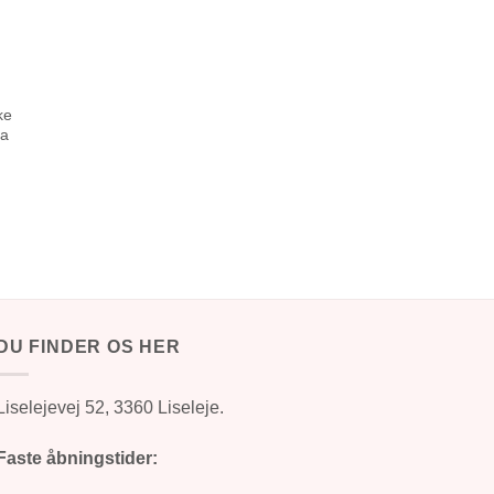
ke
za
DU FINDER OS HER
Liselejevej 52, 3360 Liseleje.
Faste åbningstider: