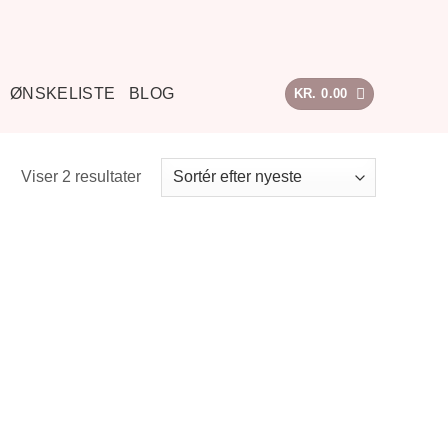
ØNSKELISTE
BLOG
KR.
0.00
Sorteret
Viser 2 resultater
efter
seneste
Tilføj til
ønskeliste