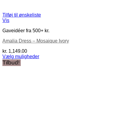
Tilføj til ønskeliste
Vis
Gaveidéer fra 500+ kr.
Amalia Dress – Mosaique Ivory
kr.
1,149.00
Vælg muligheder
Dette
Tilbud!
vare
har
flere
varianter.
Mulighederne
kan
vælges
på
varesiden