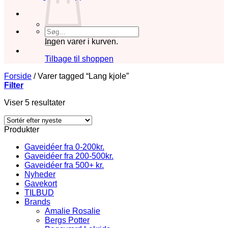
Søg
efter:
Ingen varer i kurven.
Tilbage til shoppen
Forside
/
Varer tagged “Lang kjole”
Filter
Sorteret
Viser 5 resultater
efter
seneste
Produkter
Gaveidéer fra 0-200kr.
Gaveidéer fra 200-500kr.
Gaveidéer fra 500+ kr.
Nyheder
Gavekort
TILBUD
Brands
Amalie Rosalie
Bergs Potter