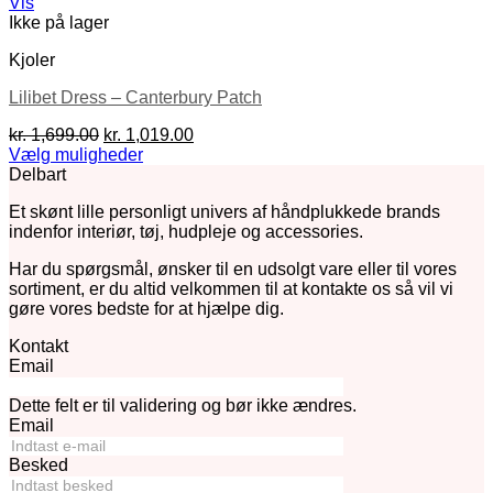
Vis
Ikke på lager
Kjoler
Lilibet Dress – Canterbury Patch
Den
Den
kr.
1,699.00
kr.
1,019.00
oprindelige
aktuelle
Vælg muligheder
Dette
pris
pris
Delbart
vare
var:
er:
Et skønt lille personligt univers af håndplukkede brands
har
kr. 1,699.00.
kr. 1,019.00.
indenfor interiør, tøj, hudpleje og accessories.
flere
varianter.
Har du spørgsmål, ønsker til en udsolgt vare eller til vores
Mulighederne
sortiment, er du altid velkommen til at kontakte os så vil vi
kan
gøre vores bedste for at hjælpe dig.
vælges
på
Kontakt
varesiden
Email
Dette felt er til validering og bør ikke ændres.
Email
Besked