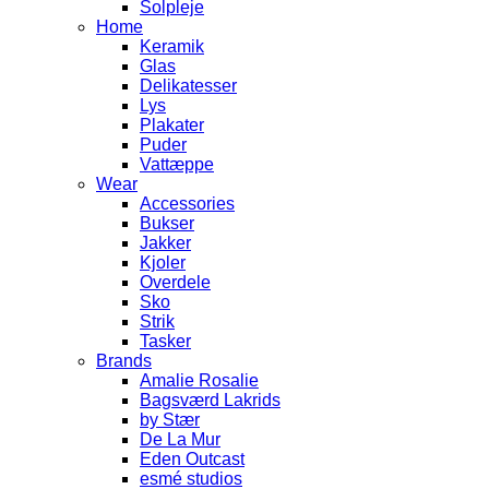
Solpleje
Home
Keramik
Glas
Delikatesser
Lys
Plakater
Puder
Vattæppe
Wear
Accessories
Bukser
Jakker
Kjoler
Overdele
Sko
Strik
Tasker
Brands
Amalie Rosalie
Bagsværd Lakrids
by Stær
De La Mur
Eden Outcast
esmé studios