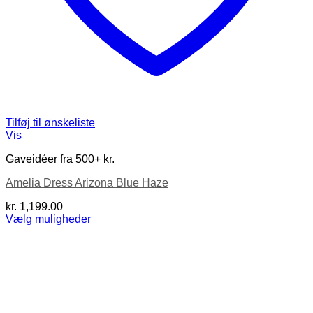
Tilføj til ønskeliste
Vis
Gaveidéer fra 500+ kr.
Amelia Dress Arizona Blue Haze
kr.
1,199.00
Vælg muligheder
Dette
vare
har
flere
varianter.
Mulighederne
kan