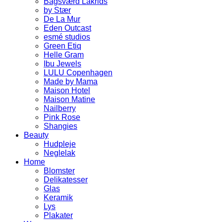
Bagsværd Lakrids
by Stær
De La Mur
Eden Outcast
esmé studios
Green Etiq
Helle Gram
Ibu Jewels
LULU Copenhagen
Made by Mama
Maison Hotel
Maison Matine
Nailberry
Pink Rose
Shangies
Beauty
Hudpleje
Neglelak
Home
Blomster
Delikatesser
Glas
Keramik
Lys
Plakater