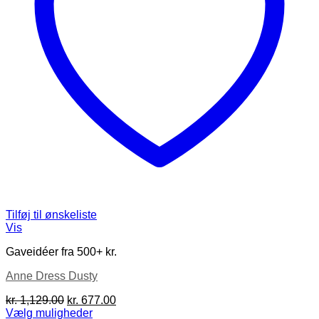
Tilføj til ønskeliste
Vis
Gaveidéer fra 500+ kr.
Anne Dress Dusty
Den
Den
kr.
1,129.00
kr.
677.00
oprindelige
aktuelle
Vælg muligheder