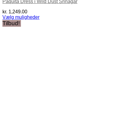
Paquita Dress i Wild Dust Srinagar
kr.
1,249.00
Vælg muligheder
Dette
Tilbud!
vare
har
flere
varianter.
Mulighederne
kan
vælges
på
varesiden