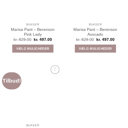
BUKSER
BUKSER
Marisa Pant – Berenson
Marisa Pant – Berenson
Pink Lady
Avocado
Den
Den
Den
Den
kr.
829.00
kr.
497.00
kr.
829.00
kr.
497.00
oprindelige
aktuelle
oprindelige
aktuell
pris
pris
pris
pris
VÆLG MULIGHEDER
VÆLG MULIGHEDER
var:
er:
var:
er:
kr. 829.00.
kr. 497.00.
kr. 829.00.
kr. 497
Dette
Dette
vare
vare
har
har
flere
flere
Tilføj til
varianter.
varianter.
Tilbud!
ønskeliste
Mulighederne
Mulighederne
kan
kan
vælges
vælges
på
på
varesiden
varesiden
BUKSER