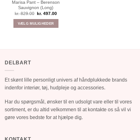
Marisa Pant – Berenson
Sauvignon (Long)
Den
Den
kr.
829.00
kr.
497.00
oprindelige
aktuelle
pris
pris
VÆLG MULIGHEDER
var:
er:
kr. 829.00.
kr. 497.00.
Dette
vare
har
flere
varianter.
DELBART
Mulighederne
kan
vælges
Et skønt lille personligt univers af håndplukkede brands
på
indenfor interiør, tøj, hudpleje og accessories.
varesiden
Har du spørgsmål, ønsker til en udsolgt vare eller til vores
sortiment, er du altid velkommen til at kontakte os så vil vi
gøre vores bedste for at hjælpe dig.
KONTAKT