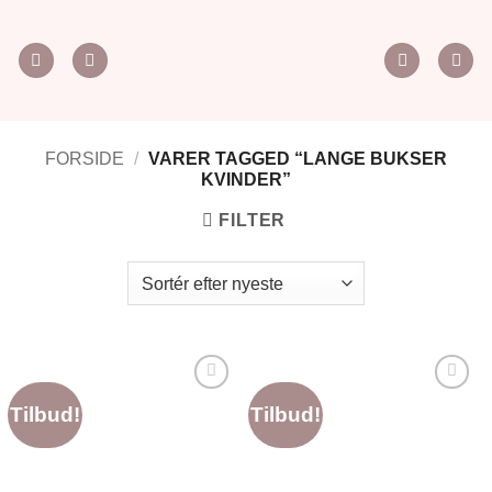
Fortsæt
til
indhold
FORSIDE
/
VARER TAGGED “LANGE BUKSER
KVINDER”
FILTER
Tilføj til
Tilføj til
Tilbud!
Tilbud!
ønskeliste
ønskeliste