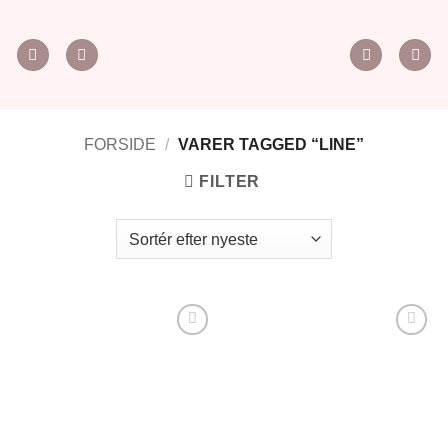
Fortsæt
til
indhold
FORSIDE
/
VARER TAGGED “LINE”
FILTER
Tilføj til
Tilføj til
ønskeliste
ønskeliste