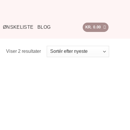
ØNSKELISTE
BLOG
KR.
0.00
Sorteret
Viser 2 resultater
efter
seneste
Tilføj til
ønskeliste