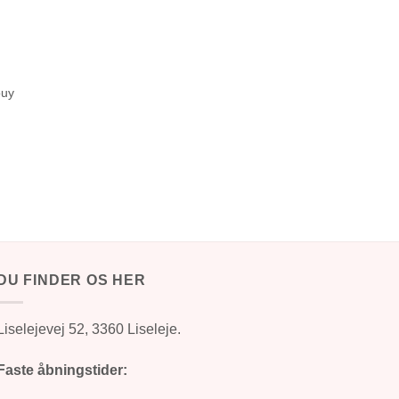
ouy
DU FINDER OS HER
Liselejevej 52, 3360 Liseleje.
Faste åbningstider: