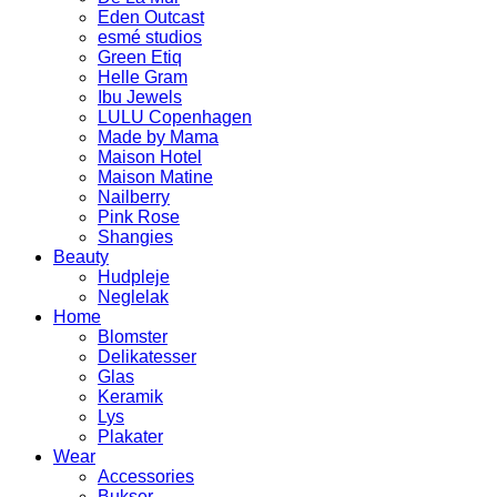
Eden Outcast
esmé studios
Green Etiq
Helle Gram
Ibu Jewels
LULU Copenhagen
Made by Mama
Maison Hotel
Maison Matine
Nailberry
Pink Rose
Shangies
Beauty
Hudpleje
Neglelak
Home
Blomster
Delikatesser
Glas
Keramik
Lys
Plakater
Wear
Accessories
Bukser