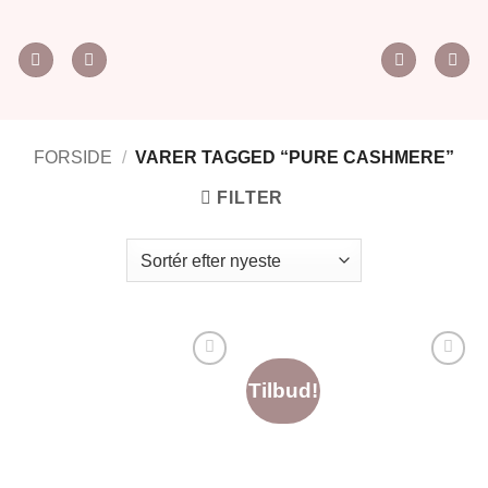
Fortsæt
til
indhold
FORSIDE
/
VARER TAGGED “PURE CASHMERE”
FILTER
Tilføj til
Tilføj til
Tilbud!
ønskeliste
ønskeliste