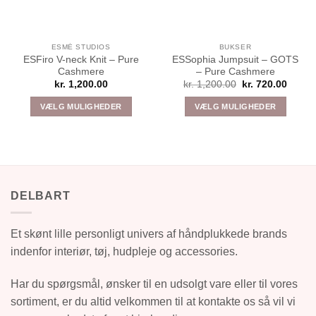
ESMÉ STUDIOS
BUKSER
ESFiro V-neck Knit – Pure
ESSophia Jumpsuit – GOTS
Cashmere
– Pure Cashmere
Den
Den
kr.
1,200.00
kr.
1,200.00
kr.
720.00
oprindelige
aktuel
pris
pris
VÆLG MULIGHEDER
VÆLG MULIGHEDER
var:
er:
kr. 1,200.00.
kr. 72
Dette
Dette
vare
vare
har
har
flere
flere
varianter.
varianter.
DELBART
Mulighederne
Mulighederne
kan
kan
vælges
vælges
Et skønt lille personligt univers af håndplukkede brands
på
på
indenfor interiør, tøj, hudpleje og accessories.
varesiden
varesiden
Har du spørgsmål, ønsker til en udsolgt vare eller til vores
sortiment, er du altid velkommen til at kontakte os så vil vi