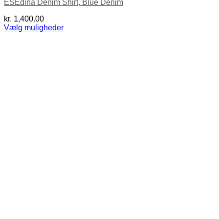
ESEdina Denim Shirt, Blue Denim
kr.
1,400.00
Vælg muligheder
Dette
vare
har
flere
varianter.
Mulighederne
kan
vælges
på
varesiden