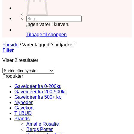
Søg
efter:
Ingen varer i kurven.
Tilbage til shoppen
Forside
/
Varer tagged “shirtjacket”
Filter
Sorteret
Viser 2 resultater
efter
seneste
Produkter
Gaveidéer fra 0-200kr.
Gaveidéer fra 200-500kr.
Gaveidéer fra 500+ kr.
Nyheder
Gavekort
TILBUD
Brands
Amalie Rosalie
Bergs Potter