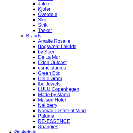
Jakker
Kjoler
Overdele
Sko
Strik
Tasker
Brands
Amalie Rosalie
Bagsværd Lakrids
by Stær
De La Mur
Eden Outcast
esmé studios
Green Etiq
Helle Gram
Ibu Jewels
LULU Copenhagen
Made by Mama
Maison Hotel
Nailberry
Nomadic State of Mind
Paluma
RE•ESSENCE
Shangies
Ønskeliste