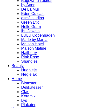
Bagsværd Lakrids
by Stær
De La Mur
Eden Outcast
esmé studios
Green Etiq
Helle Gram
Ibu Jewels
LULU Copenhagen
Made by Mama
Maison Hotel
Maison Matine
Nailberry
Pink Rose
Shangies
Beauty
Hudpleje
Neglelak
Home
Blomster
Delikatesser
Glas
Keramik
Lys
Plakater