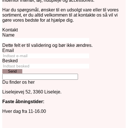
indenfor interiør, tøj, hudpleje og accessories.
flere
varianter.
Har du spørgsmål, ønsker til en udsolgt vare eller til vores
Mulighederne
sortiment, er du altid velkommen til at kontakte os så vil vi
kan
gøre vores bedste for at hjælpe dig.
vælges
på
Kontakt
varesiden
Name
Dette felt er til validering og bør ikke ændres.
Email
Besked
Send
Du finder os her
Liselejevej 52, 3360 Liseleje.
Faste åbningstider:
Hver dag fra 11-16.00