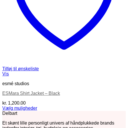
Tilføj til ønskeliste
Vis
esmé studios
ESMara Shirt Jacket – Black
kr.
1,200.00
Vælg muligheder
Dette
Delbart
vare
Et skønt lille personligt univers af håndplukkede brands
har